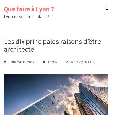
Aller
Que faire à Lyon ?
au
Lyon et ses bons plans !
contenu
(Pressez
Entrée)
Les dix principales raisons d’être
architecte
JUIN 24TH, 2022
ADMIN
0 COMMENTAIRE