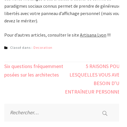
paradigmes sociaux connus permet de prendre de généreuses
libertés avec votre panneau d’affichage personnel (mais vous
devez le mériter).
Pour d’autres articles, consulter le site
Artisana Lyon
!!!
Classé dans :
Decoration
Navigation
Six questions fréquemment
5 RAISONS POUR
de
posées sur les architectes
LESQUELLES VOUS AVEZ
l’article
BESOIN D’UN
ENTRAÎNEUR PERSONNEL
Rechercher :