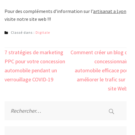
Pour des compléments d’information sur l’
artisanat a Lyon
visite notre site web !!!
Classé dans :
Digitale
Navigation
7 stratégies de marketing
Comment créer un blog de
de
PPC pour votre concession
concessionnaire
l’article
automobile pendant un
automobile efficace pour
verrouillage COVID-19
améliorer le trafic sur le
site Web ?
Rechercher :