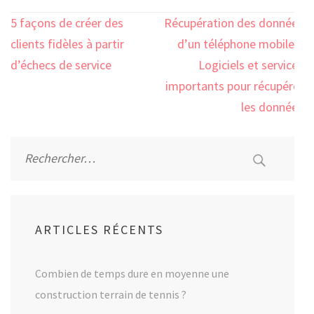
Navigation
5 façons de créer des
Récupération des données
de
clients fidèles à partir
d’un téléphone mobile –
l’article
d’échecs de service
Logiciels et services
importants pour récupérer
les données
Rechercher :
ARTICLES RÉCENTS
Combien de temps dure en moyenne une
construction terrain de tennis ?